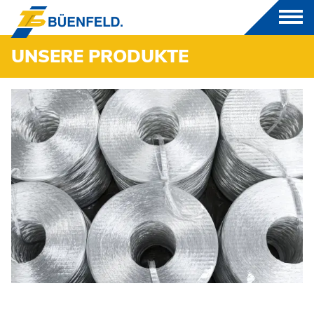
UNSERE
PRODUKTE
PRODUKTE
GFK
THERMOPLASTE
CNC-DREH UND FRÄSTEILE
FORMEN- UND MODELLBAU
LUFTTECHNIK
BRANCHEN