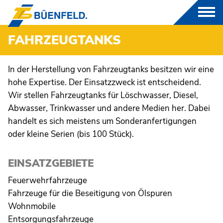
FAHRZEUGTANKS
PRODUKTE
In der Herstellung von Fahrzeugtanks besitzen wir eine
hohe Expertise. Der Einsatzzweck ist entscheidend.
GFK
Wir stellen Fahrzeugtanks für Löschwasser, Diesel,
Abwasser, Trinkwasser und andere Medien her. Dabei
FORMTEILE
handelt es sich meistens um Sonderanfertigungen
oder kleine Serien (bis 100 Stück).
FAHRZEUGTANKS
EINSATZGEBIETE
RUNDBEHÄLTER
Feuerwehrfahrzeuge
Fahrzeuge für die Beseitigung von Ölspuren
RECHTECKBEHÄLTER
Wohnmobile
BEHÄLTER IN
Entsorgungsfahrzeuge