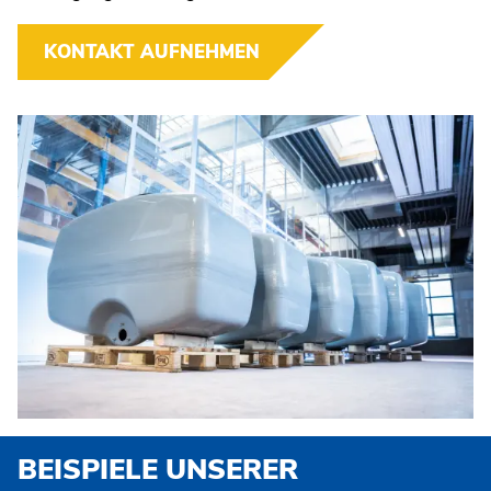
SEGMENTBAUWEISE
FAHRZEUGAUFBAUTEN
KONTAKT AUFNEHMEN
SONDERANFERTIGUNGEN/REPARATUR
THERMOPLASTE
CNC-DREH UND FRÄSTEILE
FORMEN- UND MODELLBAU
LUFTTECHNIK
BRANCHEN
LEISTUNGEN
BEISPIELE
UNSERER