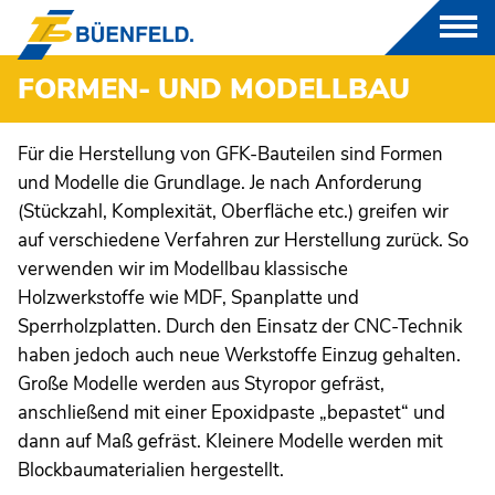
FORMEN- UND MODELLBAU
PRODUKTE
Für die Herstellung von GFK-Bauteilen sind Formen
und Modelle die Grundlage. Je nach Anforderung
GFK
(Stückzahl, Komplexität, Oberfläche etc.) greifen wir
auf verschiedene Verfahren zur Herstellung zurück. So
THERMOPLASTE
verwenden wir im Modellbau klassische
Holzwerkstoffe wie MDF, Spanplatte und
CNC-DREH UND FRÄSTEILE
Sperrholzplatten. Durch den Einsatz der CNC-Technik
haben jedoch auch neue Werkstoffe Einzug gehalten.
FORMEN- UND MODELLBAU
Große Modelle werden aus Styropor gefräst,
anschließend mit einer Epoxidpaste „bepastet“ und
LUFTTECHNIK
dann auf Maß gefräst. Kleinere Modelle werden mit
Blockbaumaterialien hergestellt.
BRANCHEN